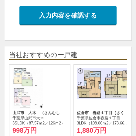
入力内容を確認する
当社おすすめの一戸建
山武市 大木 （さんむし おおぎ）
佐倉市 春路１丁目（さくらし はるじ）
千葉県山武市大木
千葉県佐倉市春路１丁目
3SLDK（87.57ｍ
2
／126ｍ
2
）
3LDK（108.06ｍ
2
／173.66ｍ
2
）
5L
998万円
1,880万円
1