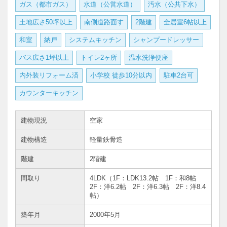
ガス（都市ガス）
水道（公営水道）
汚水（公共下水）
土地広さ50坪以上
南側道路面す
2階建
全居室6帖以上
和室
納戸
システムキッチン
シャンプードレッサー
バス広さ1坪以上
トイレ2ヶ所
温水洗浄便座
内外装リフォーム済
小学校 徒歩10分以内
駐車2台可
カウンターキッチン
建物現況
空家
建物構造
軽量鉄骨造
階建
2階建
間取り
4LDK（1F：LDK13.2帖 1F：和8帖
2F：洋6.2帖 2F：洋6.3帖 2F：洋8.4
帖）
築年月
2000年5月