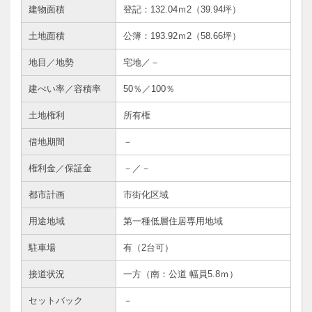
建物面積
登記：132.04ｍ2（39.94坪）
土地面積
公簿：193.92ｍ
2
（58.66坪）
地目／地勢
宅地／－
建ぺい率／容積率
50％／100％
土地権利
所有権
借地期間
－
権利金／保証金
－／－
都市計画
市街化区域
用途地域
第一種低層住居専用地域
駐車場
有（2台可）
接道状況
一方（南：公道 幅員5.8ｍ）
セットバック
－