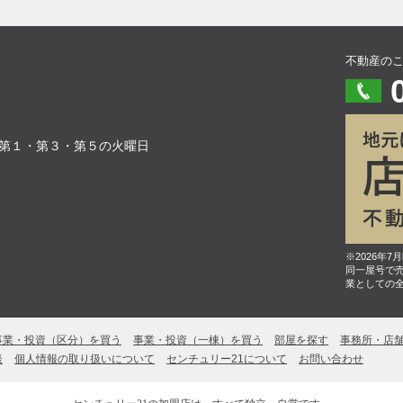
不動産の
第１・第３・第５の火曜日
※2026年
同一屋号で
業としての
事業・投資（区分）を買う
事業・投資（一棟）を買う
部屋を探す
事務所・店
談
個人情報の取り扱いについて
センチュリー21について
お問い合わせ