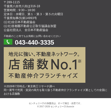
〒289-1115
千葉県八街市八街ほ316-18
営業時間：9:30～18:00
定休日：水曜日、第１・第３・第５の火曜日
千葉県知事(5)第14993号
(公社)全日本不動産協会
(公社)首都圏不動産公正取引協議会加盟
公益社団法人 全日本不動産協会
不動産のこと何でもお気軽にお問い合わせください
043-440-3335
※2026年7月時点／東京商工リサーチ調べ
同一屋号で売買・賃貸の両方を取り扱う不動産仲介フランチャイズ業としての全国に
おける店舗数
センチュリー21の加盟店は、すべて独立・自営です。
© 2017-2026 センチュリー21Associe